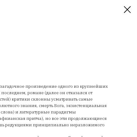
я загадочное произведение одного из крупнейших
 последнем, романе (далее он отказался от
стей) критики склонны усматривать самые
лютного знания, смерть Бога, экзистенциальная
го слова) и литературные парадигмы
афкианская притча), но все эти продолжающиеся
лишь редукциями принципиально неразложимого