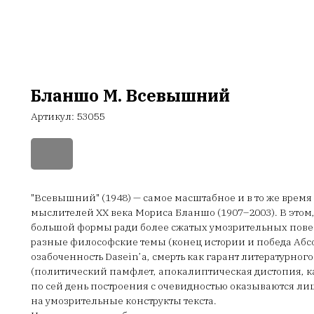
Бланшо М. Всевышний
Артикул:
53055
"Всевышний" (1948) — самое масштабное и в то же врем
мыслителей ХХ века Мориса Бланшо (1907–2003). В этом,
большой формы ради более сжатых умозрительных пове
разные философские темы (конец истории и победа Абсо
озабоченность Dasein’а, смерть как гарант литературно
(политический памфлет, апокалиптическая дистопия, к
по сей день построения с очевидностью оказываются 
на умозрительные конструкты текста.