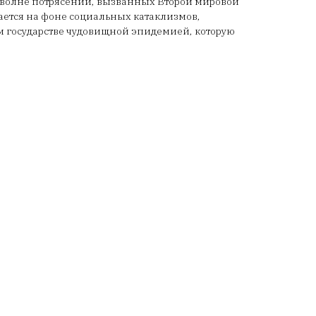
волне потрясений, вызванных Второй мировой
вается на фоне социальных катаклизмов,
м государстве чудовищной эпидемией, которую