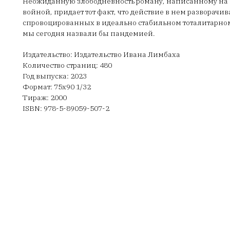
Неожиданную злободневность роману, написанному на 
войной, придает тот факт, что действие в нем разворачи
спровоцированных в идеально стабильном тоталитарно
мы сегодня назвали бы пандемией.
Издательство: Издательство Ивана Лимбаха
Количество страниц: 480
Год выпуска: 2023
Формат: 75х90 1/32
Тираж: 2000
ISBN: 978-5-89059-507-2