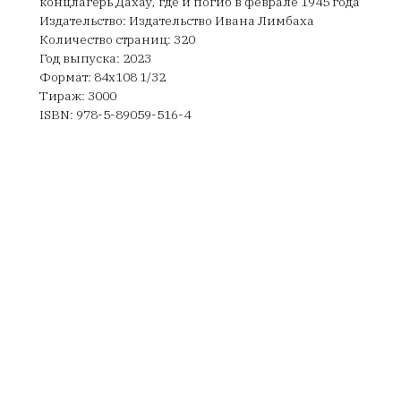
концлагерь Дахау, где и погиб в феврале 1945 года
Издательство: Издательство Ивана Лимбаха
Количество страниц: 320
Год выпуска: 2023
Формат: 84х108 1/32
Тираж: 3000
ISBN: 978-5-89059-516-4