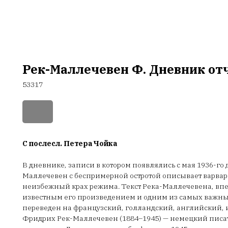
Рек-Маллечевен Ф. Дневник от
53317
С послесл. Петера Чойка
В дневнике, записи в котором появлялись с мая 1936-го д
Маллечевен с беспримерной остротой описывает варва
неизбежный крах режима. Текст Река-Маллечевена, впе
известным его произведением и одним из самых важны
переведен на французский, голландский, английский, 
Фридрих Рек-Маллечевен (1884–1945) — немецкий писате