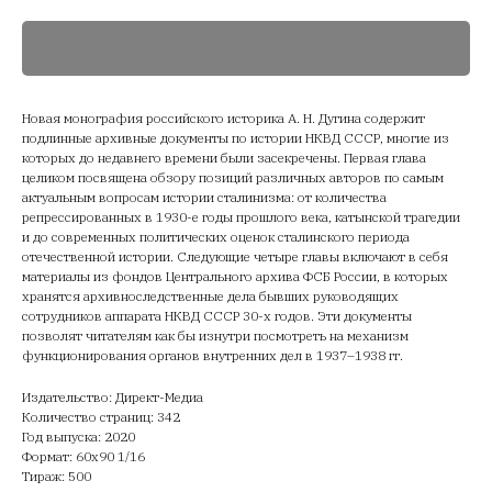
Новая монография российского историка А. Н. Дугина содержит
подлинные архивные документы по истории НКВД СССР, многие из
которых до недавнего времени были засекречены. Первая глава
целиком посвящена обзору позиций различных авторов по самым
актуальным вопросам истории сталинизма: от количества
репрессированных в 1930-е годы прошлого века, катынской трагедии
и до современных политических оценок сталинского периода
отечественной истории. Следующие четыре главы включают в себя
материалы из фондов Центрального архива ФСБ России, в которых
хранятся архивноследственные дела бывших руководящих
сотрудников аппарата НКВД СССР 30-х годов. Эти документы
позволят читателям как бы изнутри посмотреть на механизм
функционирования органов внутренних дел в 1937–1938 гг.
Издательство: Директ-Медиа
Количество страниц: 342
Год выпуска: 2020
Формат: 60х90 1/16
Тираж: 500