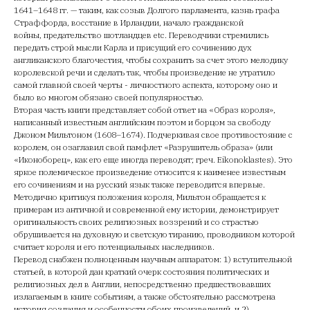
1641–1648 гг. — таким, как созыв Долгого парламента, казнь графа
Страффорда, восстание в Ирландии, начало гражданской
войны, предательство шотландцев etc. Переводчики стремились
передать строй мысли Карла и присущий его сочинению дух
англиканского благочестия, чтобы сохранить за счет этого мелодику
королевской речи и сделать так, чтобы произведение не утратило
самой главной своей черты - личностного аспекта, которому оно и
было во многом обязано своей популярностью.
Вторая часть книги представляет собой ответ на «Образ короля»,
написанный известным английским поэтом и борцом за свободу
Джоном Мильтоном (1608–1674). Подчеркивая свое противостояние с
королем, он озаглавил свой памфлет «Разрушитель образа» (или
«Иконоборец», как его еще иногда переводят; греч. Eikonoklastes). Это
яркое полемическое произведение относится к наименее известным
его сочинениям и на русский язык также переводится впервые.
Методично критикуя положения короля, Мильтон обращается к
примерам из античной и современной ему истории, демонстрирует
оригинальность своих религиозных воззрений и со страстью
обрушивается на духовную и светскую тиранию, проводником которой
считает короля и его потенциальных наследников.
Перевод снабжен полноценным научным аппаратом: 1) вступительной
статьей, в которой дан краткий очерк состояния политических и
религиозных дел в Англии, непосредственно предшествовавших
излагаемым в книге событиям, а также обстоятельно рассмотрена
история создания и особенности обоих произведений, и 2)