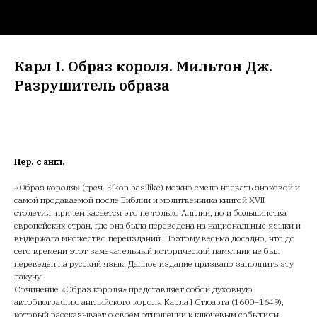
Карл I. Образ короля. Мильтон Дж.
Разрушитель образа
Пер. с англ.
«Образ короля» (греч. Eikon basilike) можно смело назвать знаковой и
самой продаваемой после Библии и молитвенника книгой XVII
столетия, причем касается это не только Англии, но и большинства
европейских стран, где она была переведена на национальные языки и
выдержала множество переизданий. Поэтому весьма досадно, что до
сего времени этот замечательный исторический памятник не был
переведен на русский язык. Данное издание призвано заполнить эту
лакуну.
Сочинение «Образ короля» представляет собой духовную
автобиографию английского короля Карла I Стюарта (1600–1649),
который рассказывает о своем отношении к ключевым событиям