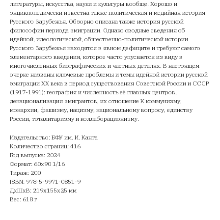
литературы, искусства, науки и культуры вообще. Хорошо и
энциклопедически известна также политическая и медийная история
Русского Зарубежья. Обзорно описана также история русской
философии периода эмиграции. Однако сводные сведения об
идейной, идеологической, общественно-политической истории
Русского Зарубежья находятся в явном дефиците и требуют самого
элементарного введения, которое часто упускается из виду в
многочисленных биографических и частных деталях. В настоящем
очерке названы ключевые проблемы и темы идейной истории русской
эмиграции ХХ века в период существования Советской России и СССР
(1917-1991): география и численность её главных центров,
денационализация эмигрантов, их отношение K коммунизму,
монархии, фашизму, нацизму, национальному вопросу, единству
России, тоталитаризму и коллаборационизму.
Издательство: БФУ им. И. Канта
Количество страниц: 416
Год выпуска: 2024
Формат: 60х90 1/16
Тираж: 200
ISBN: 978-5-9971-0851-9
ДxШxВ: 219x155x25 мм
Вес: 618 г