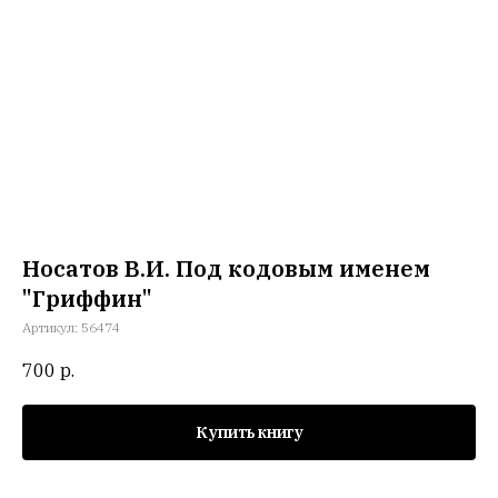
Носатов В.И. Под кодовым именем
"Гриффин"
Артикул:
56474
700
р.
Купить книгу