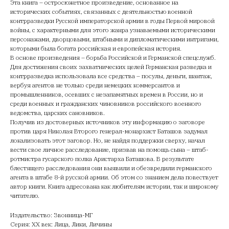
Эта книга – остросюжетное произведение, основанное на
исторических событиях, связанных с деятельностью военной
контрразведки Русской императорской армии в годы Первой мировой
войны, с характерными для этого жанра узнаваемыми историческими
персонажами, дворцовыми, штабными и дипломатическими интригами,
которыми была богата российская и европейская история.
В основе произведения – борьба Российской и Германской спецслужб.
Для достижения своих захватнических целей Германская разведка и
контрразведка использовала все средства – посулы, деньги, шантаж,
вербуя агентов не только среди немецких коммерсантов и
промышленников, осевших с незапамятных времен в России, но и
среди военных и гражданских чиновников российского военного
ведомства, царских сановников.
Получив из достоверных источников эту информацию о заговоре
против царя Николая Второго генерал-монархист Баташов задумал
локализовать этот заговор. Но, не найдя поддержки сверху, начал
вести свое личное расследование, призвав на помощь сына – штаб-
ротмистра гусарского полка Аристарха Баташова. В результате
блестящего расследования они выявили и обезвредили германского
агента в штабе 8-й русской армии. Об этом со знанием дела повествует
автор книги. Книга адресована как любителям истории, так и широкому
читателю.
Издательство: Звонница-МГ
Серия: XX век: Лица, Лики, Личины