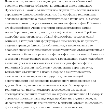
Данное исследование посвящено рассмотрению особенностей
развития теологической мысли в Германии в эпоху немецкого
Просвещения. Важной отличительной чертой этой эпохи является
зарождение философской теологии. Философская теология как
отдельная дисциплина формируется только в конце XVIII в. Особое
значение в этом процессе имеет критическая философия И. Канта и
его философское учение о религии, отождествляемое самим
кенигсбергским философом с философской теологией. В работе
подробно рассматривается общий философско-теологический
контекст, в котором Кант формулирует свои взгляды на сущность,
задачи и границы философской теологии, а также характер ее
взаимосвязи с церковной (библейской) теологией. Автор анализирует
основные особенности развития философско-теологической мысли в
Германии в эпоху раннего и позднего Просвещения. Более подробное
внимание уделяется нескольким ключевым для философской
теологии в Германии проблемам - соотношение веры и разума,
толкование Священного Писания, борьба с мечтательностью,
взаимоотношение церкви и государства, развитие идей
веротерпимости и обоснование религиозного плюрализма и ряд
других. B исследовании показывается, какую большую роль
теологическая мысль немецкого Просвещения оказала на
последующее развитие теологии как научной дисциплины. Некоторые
отголоски поставленных еще тогда проблем мы видим и сегодня.
Издание рассчитано на специалистов в области истории философии,
философии религии, этики и теологии, а также на всех,