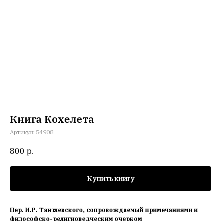
Книга Кохелета
Артикул:
54908
800
р.
Купить книгу
Пер. И.Р. Тантлевского, сопровождаемый примечаниями и
философско-религиоведческим очерком