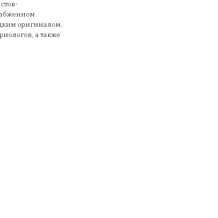
стов-
снабженном
ецким оригиналом.
риологов, а также