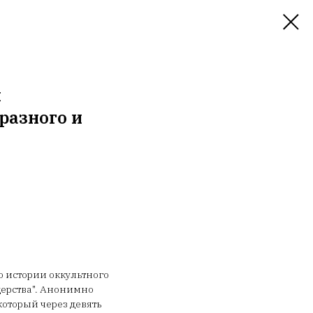
и
разного и
 истории оккультного
церства". Анонимно
который через девять