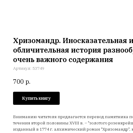
Хризомандр. Иносказательная 
обличительная история разнооб
очень важного содержания
Артикул:
53749
р.
700
Купить книгу
Вниманию читателя предлагается перевод памятника по
течения второй половины XVIII в. – "золотого розенкрей
изданный в 1774 г. алхимический роман "Хризомандр", 