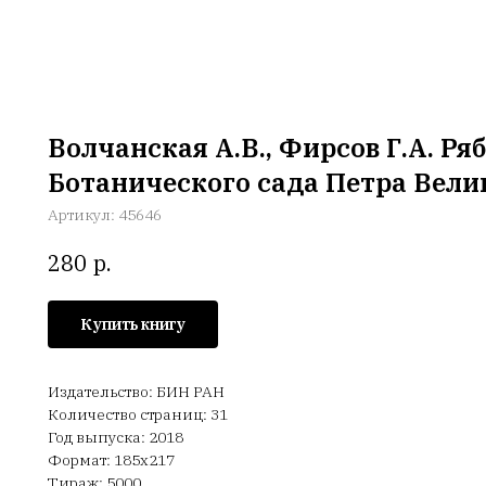
Волчанская А.В., Фирсов Г.А. Ря
Ботанического сада Петра Вели
Артикул:
45646
р.
280
Купить книгу
Издательство: БИН РАН
Количество страниц: 31
Год выпуска: 2018
Формат: 185х217
Тираж: 5000