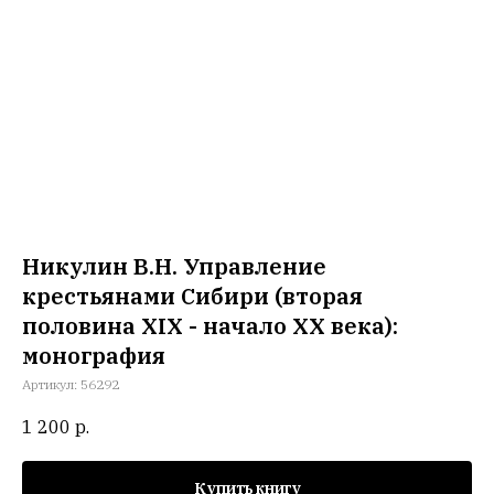
Никулин В.Н. Управление
крестьянами Сибири (вторая
половина XIX - начало XX века):
монография
Артикул:
56292
1 200
р.
Купить книгу