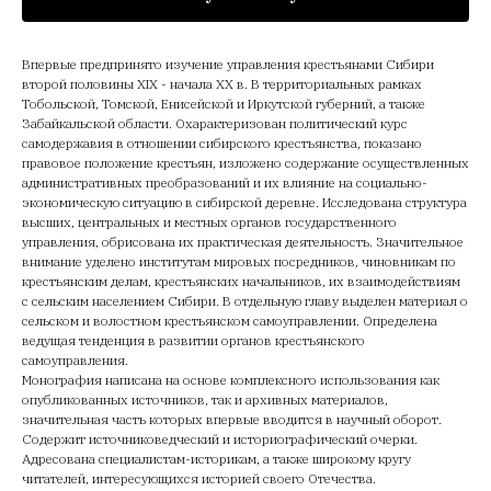
Впервые предпринято изучение управления крестьянами Сибири
второй половины XIX - начала XX в. В территориальных рамках
Тобольской, Томской, Енисейской и Иркутской губерний, а также
Забайкальской области. Охарактеризован политический курс
самодержавия в отношении сибирского крестьянства, показано
правовое положение крестьян, изложено содержание осуществленных
административных преобразований и их влияние на социально-
экономическую ситуацию в сибирской деревне. Исследована структура
высших, центральных и местных органов государственного
управления, обрисована их практическая деятельность. Значительное
внимание уделено институтам мировых посредников, чиновникам по
крестьянским делам, крестьянских начальников, их взаимодействиям
с сельским населением Сибири. В отдельную главу выделен материал о
сельском и волостном крестьянском самоуправлении. Определена
ведущая тенденция в развитии органов крестьянского
самоуправления.
Монография написана на основе комплексного использования как
опубликованных источников, так и архивных материалов,
значительная часть которых впервые вводится в научный оборот.
Содержит источниковедческий и историографический очерки.
Адресована специалистам-историкам, а также широкому кругу
читателей, интересующихся историей своего Отечества.