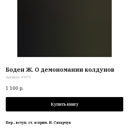
Боден Ж. О демономании колдунов
Артикул:
49971
1 100
р.
Купить книгу
Пер., вступ. ст. и прим. И. Сахарчук