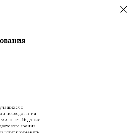
дования
 учащихся с
ти исследования
гии цвета. Издание в
цветового зрения,
ов; учит применять