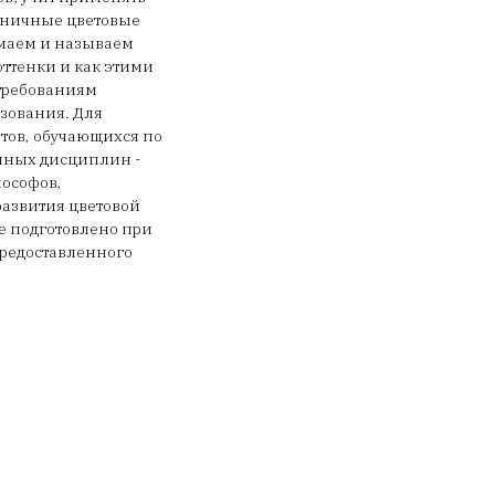
моничные цветовые
имаем и называем
оттенки и как этими
 требованиям
зования. Для
нтов, обучающихся по
учных дисциплин -
лософов,
развития цветовой
ие подготовлено при
предоставленного