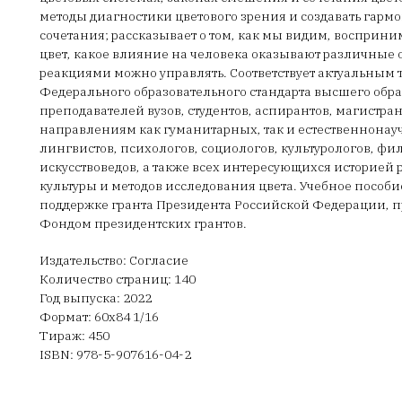
методы диагностики цветового зрения и создавать гар
сочетания; рассказывает о том, как мы видим, восприн
цвет, какое влияние на человека оказывают различные 
реакциями можно управлять. Соответствует актуальным
Федерального образовательного стандарта высшего обра
преподавателей вузов, студентов, аспирантов, магистра
направлениям как гуманитарных, так и естественнона
лингвистов, психологов, социологов, культурологов, фи
искусствоведов, а также всех интересующихся историей 
культуры и методов исследования цвета. Учебное пособ
поддержке гранта Президента Российской Федерации, 
Фондом президентских грантов.
Издательство: Согласие
Количество страниц: 140
Год выпуска: 2022
Формат: 60х84 1/16
Тираж: 450
ISBN: 978-5-907616-04-2