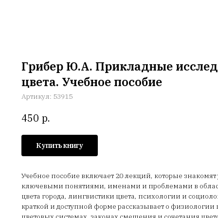
Грибер Ю.А. Прикладные иссле
цвета. Учебное пособие
Артикул:
53915
р.
450
Купить книгу
Учебное пособие включает 20 лекций, которые знакомят
ключевыми понятиями, именами и проблемами в облас
цвета города, лингвистики цвета, психологии и социоло
краткой и доступной форме рассказывает о физиологии 
цветовых системах, законах смешения и сочетания цвет