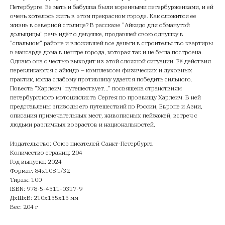
Петербурге. Её мать и бабушка были коренными петербурженками, и ей
очень хотелось жить в этом прекрасном городе. Как сложится ее
жизнь в северной столице? В рассказе "Айкидо для обманутой
дольщицы" речь идёт о девушке, продавшей свою однушку в
"спальном" районе и вложившей все деньги в строительство квартиры
в мансарде дома в центре города, которая так и не была построена.
Однако она с честью выходит из этой сложной ситуации. Её действия
перекликаются с айкидо – комплексом физических и духовных
практик, когда слабому противнику удается победить сильного.
Повесть "Харлеич" путешествует..." посвящена странствиям
петербургского мотоциклиста Сергея по прозвищу Харлеич. В ней
представлены эпизоды его путешествий по России, Европе и Азии,
описания примечательных мест, живописных пейзажей, встреч с
людьми различных возрастов и национальностей.
Издательство: Союз писателей Санкт-Петербурга
Количество страниц: 204
Год выпуска: 2024
Формат: 84х108 1/32
Тираж: 100
ISBN: 978-5-4311-0317-9
ДxШxВ: 210x135x15 мм
Вес: 204 г