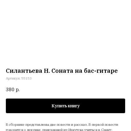
Силантьева Н. Соната на бас-гитаре
Артикул:
55153
380
р.
Купить книгу
В сборнике представлены две повести и рассказ. В первой повести
говорится о девушке, приехавшей из Иркутска учиться в Санкт-