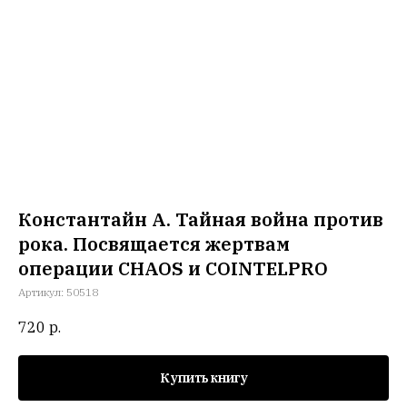
Константайн А. Тайная война против
рока. Посвящается жертвам
операции CHAOS и COINTELPRO
Артикул:
50518
720
р.
Купить книгу