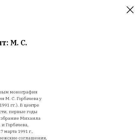
: М. С.
ковым монография
М. С. Горбачева у
991 гг.). В центре
асти, первые годы
, избрание Михаила
и Горбачева,
 марта 1991 г.,
ловежские соглашения,