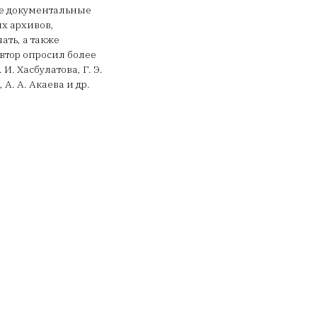
ые документальные
х архивов,
ать, а также
автор опросил более
И. Хасбулатова, Г. Э.
 А. А. Акаева и др.