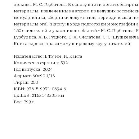
отставка М. С. Горбачева. В основу книги легли обширн
материалы, извлеченные автором из ведущих российски
мемуаристика, сборники документов, периодическая печ
материалы oral-history: в ходе подготовки монографии 
150 свидетелей и участников событий - М. С. Горбачева, Р. 
Бурбулиса, А. В. Руцкого, С. А. Филатова, С. С. Шушкевича,
Книга адресована самому широкому кругу читателей.
Издательство: БФУ им. И. Канта
Количество страниц: 592
Год выпуска: 2024
Формат: 60х90 1/16
Тираж: 250
ISBN: 978-5-9971-0894-6
ДxШxВ: 215x148x35 мм
Вес: 799 г