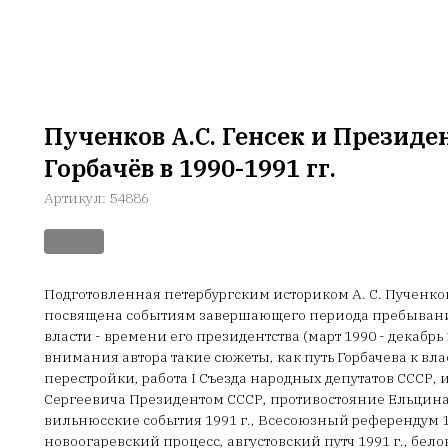
Пученков А.С. Генсек и Президент
Горбачёв в 1990-1991 гг.
Артикул:
54886
Подготовленная петербургским историком А. С. Пучен
посвящена событиям завершающего периода пребывания 
власти - времени его президентства (март 1990 - декабрь 1
внимания автора такие сюжеты, как путь Горбачева к вл
перестройки, работа I Съезда народных депутатов СССР
Сергеевича Президентом СССР, противостояние Ельцина 
вильнюсские события 1991 г., Всесоюзный референдум 17
новоогаревский процесс, августовский путч 1991 г., бе