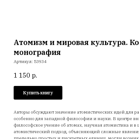
Атомизм и мировая культура. К
монография
Артикул:
53934
р.
1 150
Купить книгу
Авторы обсуждают значение атомистических идей для ра
особенно для западной философии и науки. В центре вн
философское учение об атомах, научная атомистика и в
атомистический подход, объясняющий сложные явлени
предельно простых и дискретных единиц, могли возникн