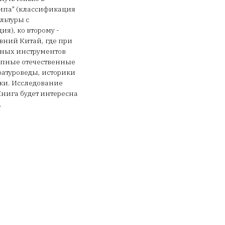
типа" (классификация
ультуры с
я), ко второму -
вний Китай, где при
ьных инструментов
рупные отечественные
ратуроведы, историки
ики. Исследование
нига будет интересна
.