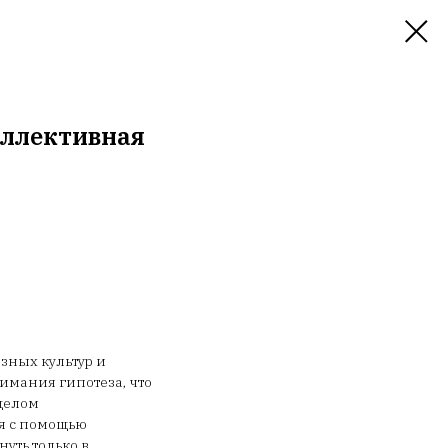
оллективная
зных культур и
имания гипотеза, что
 целом
я с помощью
уть только в