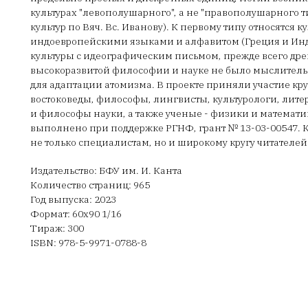
культурах "левополушарного", а не "правополушарного 
культур по Вяч. Вс. Иванову). К первому типу относятся к
индоевропейскими языками и алфавитом (Греция и Инди
культуры с идеографическим письмом, прежде всего дре
высокоразвитой философии и науке не было мыслител
для адаптации атомизма. В проекте приняли участие к
востоковеды, философы, лингвисты, культурологи, лите
и философы науки, а также ученые - физики и математ
выполнено при поддержке РГНФ, грант № 13-03-00547. К
не только специалистам, но и широкому кругу читателей
Издательство: БФУ им. И. Канта
Количество страниц: 965
Год выпуска: 2023
Формат: 60х90 1/16
Тираж: 300
ISBN: 978-5-9971-0788-8