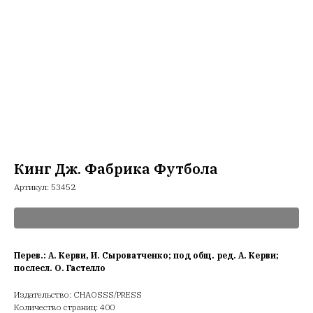
Кинг Дж. Фабрика Футбола
Артикул:
53452
Перев.: А. Керви, И. Сыроватченко; под общ. ред. А. Керви;
послесл. О. Гастелло
Издательство: CHAOSSS/PRESS
Количество страниц: 400