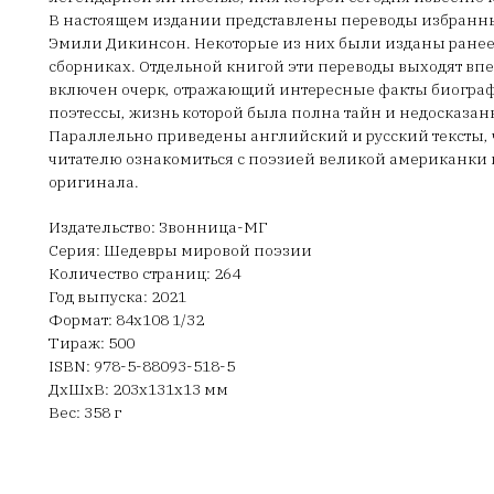
В настоящем издании представлены переводы избранн
Эмили Дикинсон. Некоторые из них были изданы ранее
сборниках. Отдельной книгой эти переводы выходят впе
включен очерк, отражающий интересные факты биогра
поэтессы, жизнь которой была полна тайн и недосказан
Параллельно приведены английский и русский тексты, ч
читателю ознакомиться с поэзией великой американки 
оригинала.
Издательство: Звонница-МГ
Серия: Шедевры мировой поэзии
Количество страниц: 264
Год выпуска: 2021
Формат: 84х108 1/32
Тираж: 500
ISBN: 978-5-88093-518-5
ДxШxВ: 203x131x13 мм
Вес: 358 г