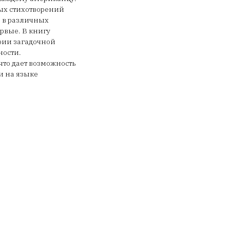
ых стихотворений
 в различных
рвые. В книгу
фии загадочной
ности.
то дает возможность
и на языке