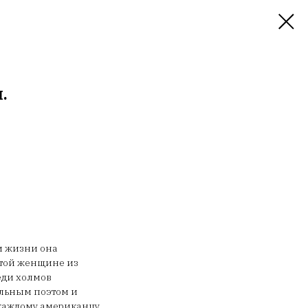
.
и жизни она
 этой женщине из
еди холмов
альным поэтом и
 каждому американцу.