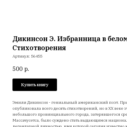
Дикинсон Э. Избранница в белом
Стихотворения
Артикул:
56455
р.
500
Купить книгу
Эмили Дикинсон - гениальный американский поэт. Пр
опубликовала всего десять стихотворений, но в XX веке
небольшого провинциального города, затерявшегося ср
Массачусетса, было суждено стать выдающимся национ
легендарной личностью, имя которой сегодня известно