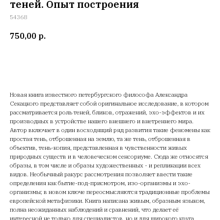
теней. Опыт построения
54368
750,00
р.
Новая книга известного петербургского философа Александра
Секацкого представляет собой оригинальное исследование, в котором
рассматривается роль теней, бликов, отражений, эхо-эффектов и их
производных в устройстве нашего внешнего и внетреннего мира.
Автор включает в один восходящий ряд развития такие феномены как
простая тень, отброшенная на землю, та же тень, отброшенная в
объектив, тень-копия, представленная в чувственности живых
природных существ и в человеческом сенсориуме. Сюда же относятся
образы, в том числе и образы художественных - и репликации всех
видов. Необычный ракурс рассмотрения позволяет ввести такие
определения как бытие-под-присмотром, изо-организмы и эхо-
организмы; в новом ключе переосмысляются традиционные проблемы
европейской метафизики. Книга написана живым, образным языком,
полна неожиданных наблюдений и сравнений, что делает её
интересной не только для специалистов, но и для широкого круга