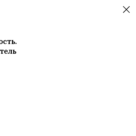
ость.
тель