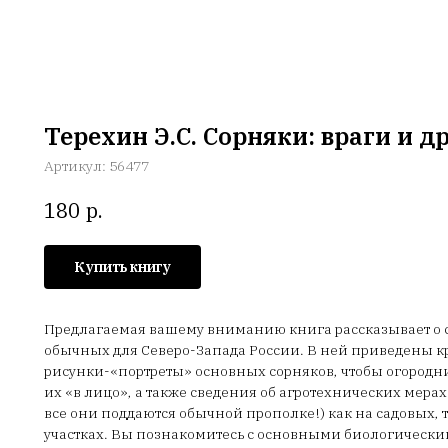
Терехин Э.С. Сорняки: враги и д
Артикул:
56477
р.
180
Купить книгу
Предлагаемая вашему вниманию книга рассказывает о 
обычных для Северо-Запада России. В ней приведены к
рисунки-«портреты» основных сорняков, чтобы огородн
их «в лицо», а также сведения об агротехнических мерах
все они поддаются обычной прополке!) как на садовых, 
участках. Вы познакомитесь с основными биологическ