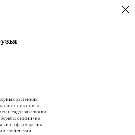
рузья
сорных растениях
раткие описания и
ики и садоводы знали
 борьбы с ними (не
так и на фермерских
ими свойствами