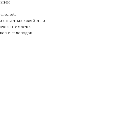
нными
тателей:
и опытных хозяйств и
 кто занимается
ов и садоводов-