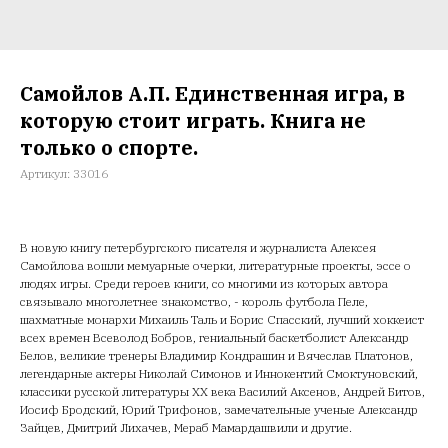
Самойлов А.П. Единственная игра, в
которую стоит играть. Книга не
только о спорте.
Артикул:
33016
В новую книгу петербургского писателя и журналиста Алексея
Самойлова вошли мемуарные очерки, литературные проекты, эссе о
людях игры. Среди героев книги, со многими из которых автора
связывало многолетнее знакомство, - король футбола Пеле,
шахматные монархи Михаиль Таль и Борис Спасский, лучший хоккеист
всех времен Всеволод Бобров, гениальный баскетболист Александр
Белов, великие тренеры Владимир Кондрашин и Вячеслав Платонов,
легендарные актеры Николай Симонов и Иннокентий Смоктуновский,
классики русской литературы XX века Василий Аксенов, Андрей Битов,
Иосиф Бродский, Юрий Трифонов, замечательные ученые Александр
Зайцев, Дмитрий Лихачев, Мераб Мамардашвили и другие.