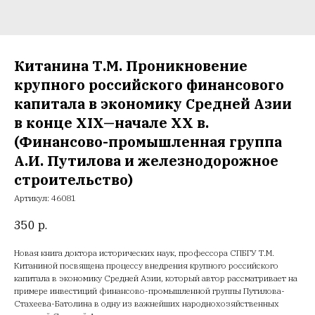
Китанина Т.М. Проникновение
крупного российского финансового
капитала в экономику Средней Азии
в конце XIX—начале XX в.
(Финансово-промышленная группа
А.И. Путилова и железнодорожное
строительство)
Артикул:
46081
350
р.
Новая книга доктора исторических наук, профессора СПБГУ Т.М.
Китаниной посвящена процессу внедрения крупного российского
капитала в экономику Средней Азии, который автор рассматривает на
примере инвестиций финансово-промышленной группы Путилова-
Стахеева-Батолина в одну из важнейших народнохозяйственных