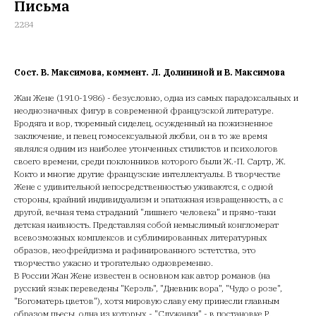
Письма
2284
Сост. В. Максимова, коммент. Л. Долининой и В. Максимова
Жан Жене (1910-1986) - безусловно, одна из самых парадоксальных и
неоднозначных фигур в современной французской литературе.
Бродяга и вор, тюремный сиделец, осужденный на пожизненное
заключение, и певец гомосексуальной любви, он в то же время
являлся одним из наиболее утонченных стилистов и психологов
своего времени, среди поклонников которого были Ж.-П. Сартр, Ж.
Кокто и многие другие французские интеллектуалы. В творчестве
Жене с удивительной непосредственностью уживаются, с одной
стороны, крайний индивидуализм и эпатажная извращенность, а с
другой, вечная тема страданий "лишнего человека" и прямо-таки
детская наивность. Представляя собой немыслимый конгломерат
всевозможных комплексов и сублимированных литературных
образов, неофрейдизма и рафинированного эстетства, это
творчество ужасно и трогательно одновременно.
В России Жан Жене известен в основном как автор романов (на
русский язык переведены "Керэль", "Дневник вора", "Чудо о розе",
"Богоматерь цветов"), хотя мировую славу ему принесли главным
образом пьесы, одна из которых - "Служанки" - в постановке Р.