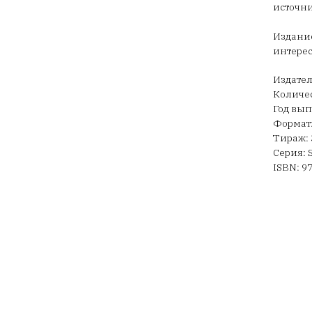
источни
Издание
интерес
Издател
Количес
Год вып
Формат:
Тираж: 
Серия: S
ISBN: 9