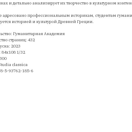
ках и детально анализирует их творчество в культурном контек
 адресовано профессиональным историкам, студентам гуманита
уется историей и культурой Древней Греции.
ьство: Гуманитарная Академия
тво страниц: 432
уска: 2023
 84х108 1/32
300
tudia classica
78-5-93762-185-6