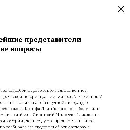
нейшие представители
щие вопросы
тавляет собой первое и пока единственное
еческой историографии 2-й пол. VI - 1-й пол. V
полне точно называют в научной литературе
Лесбосского, Ксанфа Лидийского - еще более или
кид Афинский или Дионисий Милетский, мало что
ом истории", то плеяду его предшественников
о разбирает все сведения об этих авторах в