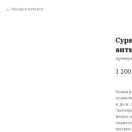
Назад в каталог
Сур
анти
Артику
1 200
Новая р
полнома
в. до н
"логогр
менее н
скажет 
вполне 