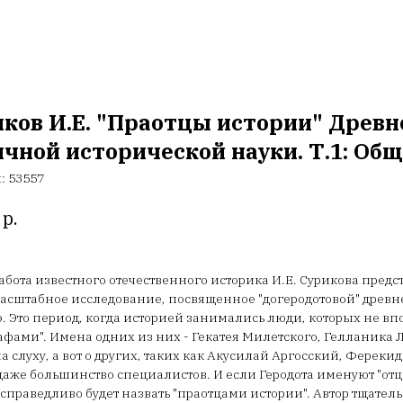
иков И.Е. "Праотцы истории" Древ
чной исторической науки. Т.1: Об
л:
53557
р.
абота известного отечественного историка И.Е. Сурикова предс
сштабное исследование, посвященное "догеродотовой" древнегр
. э. Это период, когда историей занимались люди, которых не в
афами". Имена одних из них - Гекатея Милетского, Гелланика 
а слуху, а вот о других, таких как Акусилай Аргосский, Фере
даже большинство специалистов. И если Геродота именуют "отц
справедливо будет назвать "праотцами истории". Автор тщательн