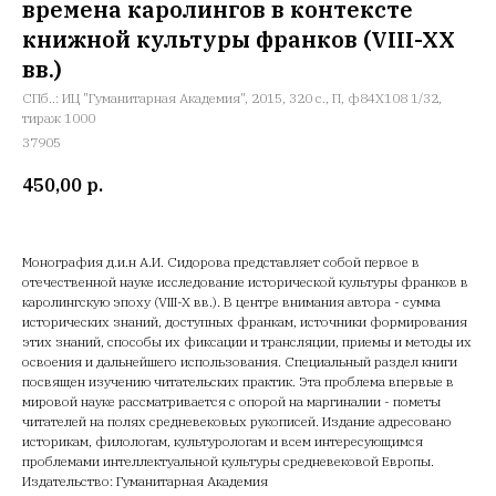
времена каролингов в контексте
книжной культуры франков (VIII-XX
вв.)
СПб..: ИЦ "Гуманитарная Академия", 2015, 320 с., П, ф84Х108 1/32,
тираж 1000
37905
450,00
р.
Монография д.и.н А.И. Сидорова представляет собой первое в
отечественной науке исследование исторической культуры франков в
каролингскую эпоху (VIII-X вв.). В центре внимания автора - сумма
исторических знаний, доступных франкам, источники формирования
этих знаний, способы их фиксации и трансляции, приемы и методы их
освоения и дальнейшего использования. Специальный раздел книги
посвящен изучению читательских практик. Эта проблема впервые в
мировой науке рассматривается с опорой на маргиналии - пометы
читателей на полях средневековых рукописей. Издание адресовано
историкам, филологам, культурологам и всем интересующимся
проблемами интеллектуальной культуры средневековой Европы.
Издательство: Гуманитарная Академия