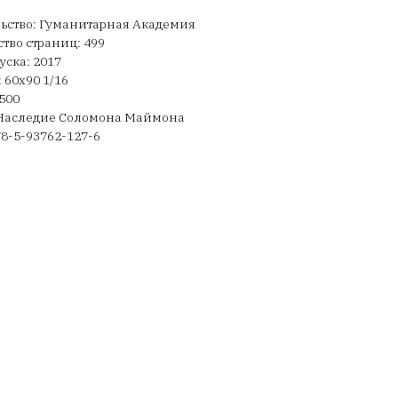
ьство: Гуманитарная Академия
тво страниц: 499
уска: 2017
 60х90 1/16
500
 Наследие Соломона Маймона
78-5-93762-127-6