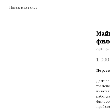
Назад в каталог
Майм
фил
Артику
1 000
Пер. с 
Данное 
трансце
читател
работ д
философ
проблем