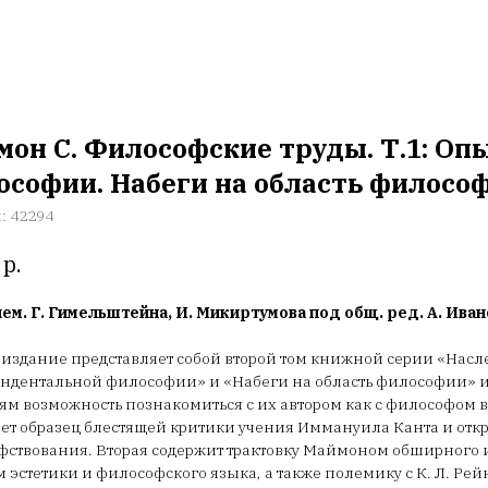
он С. Философские труды. Т.1: Оп
ософии. Набеги на область филосо
л:
42294
р.
нем. Г. Гимельштейна, И. Микиртумова под общ. ред. А. Ива
издание представляет собой второй том книжной серии «Нас
ндентальной философии» и «Набеги на область философии» и
ям возможность познакомиться с их автором как с философом 
ает образец блестящей критики учения Иммануила Канта и от
ствования. Вторая содержит трактовку Маймоном обширного 
 эстетики и философского языка, а также полемику с К. Л. Рей