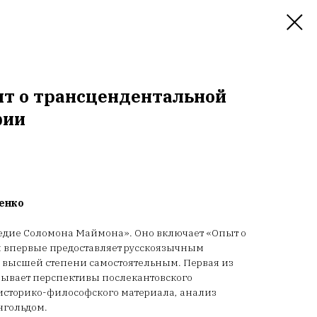
ыт о трансцендентальной
фии
ненко
ледие Соломона Маймона». Оно включает «Опыт о
 впервые предоставляет русскоязычным
в высшей степени самостоятельным. Первая из
крывает перспективы послекантовского
историко-философского материала, анализ
нгольдом.