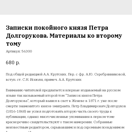
Записки покойного князя Петра
Долгорукова. Материалы ко второму
тому
Артикул:
56300
680
р.
Под общей редакцией А.А. Крутских. Пер. с фр. А.Ю. Серебрянниковой,
вступ. ст. С.Н. Искюля, примеч. А.А. Крутских
Вниманию читателей предлагается впервые издаваемый на русском
языке так называемый второй том "Записок князя Петра
Долгорукова", который вышел в свет в Женеве в 1871 г. уже после
смерти знаменитого князя-эмигранта. Петр Владимирович Долгоруков
(1816-1868) не успел подготовить вторую часть своего труда к
публикации, однако многочисленные упоминания в первом томе
красноречиво свидетельствуют о таком намерении. Собранные
неизвестным редактором, скрывавшимся под скромным псевдонимом