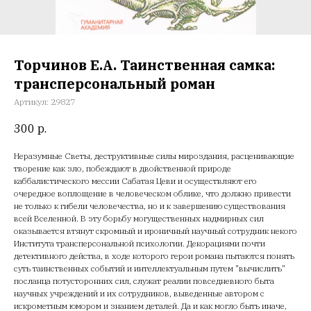
Торчинов Е.А. Таинственная самка:
трансперсональный роман
Артикул:
29827
300
р.
Неразумные Светы, деструктивные силы мироздания, расценивающие
творение как зло, побеждают в двойственной природе
каббалистического мессии Сабатая Цеви и осуществляют его
очередное воплощение в человеческом облике, что должно привести
не только к гибели человечества, но и к завершению существования
всей Вселенной. В эту борьбу могущественных надмирных сил
оказывается втянут скромный и ироничный научный сотрудник некого
Института трансперсональной психологии. Декорациями почти
детективного действа, в ходе которого герои романа пытаются понять
суть таинственных событий и интеллектуальным путем "вычислить"
посланца потусторонних сил, служат реалии повседневного быта
научных учреждений и их сотрудников, выведенные автором с
искрометным юмором и знанием деталей. Да и как могло быть иначе,