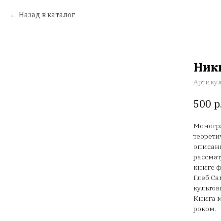
Назад в каталог
Ники
Артику
р
500
Моногра
теорети
описани
рассмат
книге ф
Глеб Са
культов
Книга м
роком.