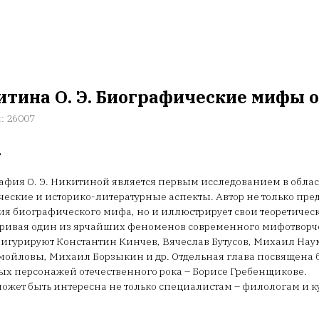
тина О. Э. Биографические мифы о
л:
26007
.
фия О. Э. Никитиной является первым исследованием в обла
ческие и историко-литературные аспекты. Автор не только пре
я биографического мифа, но и иллюстрирует свои теоретическ
ривая один из ярчайших феноменов современного мифотворчест
игурируют Константин Кинчев, Вячеслав Бутусов, Михаил Наум
мойловы, Михаил Борзыкин и др. Отдельная глава посвящена
ых персонажей отечественного рока – Борисе Гребенщикове.
ожет быть интересна не только специалистам – филологам и к