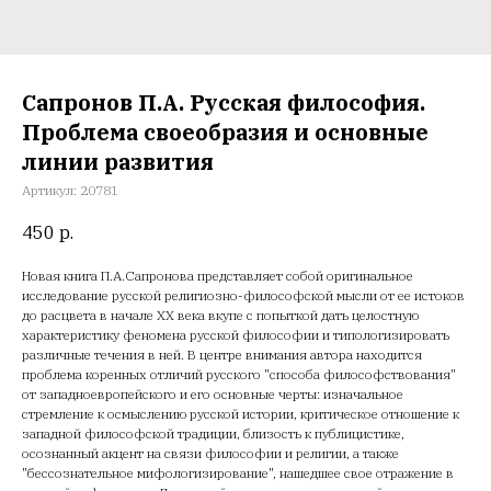
Сапронов П.А. Русская философия.
Проблема своеобразия и основные
линии развития
Артикул:
20781
450
р.
Новая книга П.А.Сапронова представляет собой оригинальное
исследование русской религиозно-философской мысли от ее истоков
до расцвета в начале XX века вкупе с попыткой дать целостную
характеристику феномена русской философии и типологизировать
различные течения в ней. В центре внимания автора находится
проблема коренных отличий русского "способа философствования"
от западноевропейского и его основные черты: изначальное
стремление к осмыслению русской истории, критическое отношение к
западной философской традиции, близость к публицистике,
осознанный акцент на связи философии и религии, а также
"бессознательное мифологизирование", нашедшее свое отражение в