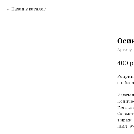
Назад в каталог
Осин
Артику
р
400
Репринт
снабжен
Издател
Количес
Год вып
Формат:
Тираж: 
ISBN: 9