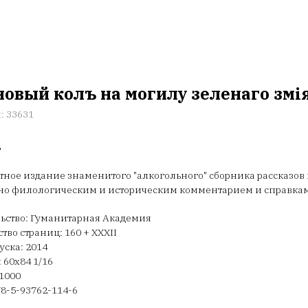
овый колъ на могилу зеленаго змi
л:
33631
.
ное издание знаменитого "алкогольного" сборника рассказов и
о филологическим и историческим комментарием и справками
ьство: Гуманитарная Академия
тво страниц: 160 + XXXII
уска: 2014
 60х84 1/16
1000
78-5-93762-114-6