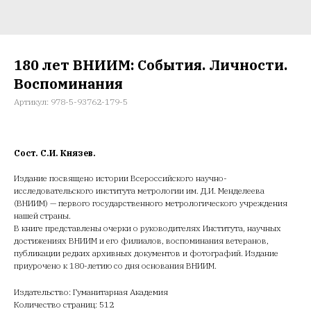
180 лет ВНИИМ: События. Личности.
Воспоминания
Артикул:
978-5-93762-179-5
Сост. С.И. Князев.
Издание посвящено истории Всероссийского научно-
исследовательского института метрологии им. Д.И. Менделеева
(ВНИИМ) — первого государственного метрологического учреждения
нашей страны.
В книге представлены очерки о руководителях Института, научных
достижениях ВНИИМ и его филиалов, воспоминания ветеранов,
публикации редких архивных документов и фотографий. Издание
приурочено к 180-летию со дня основания ВНИИМ.
Издательство: Гуманитарная Академия
Количество страниц: 512