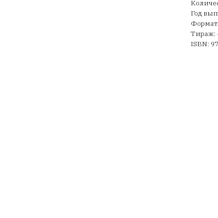
Количес
Год вып
Формат:
Тираж: 
ISBN: 9