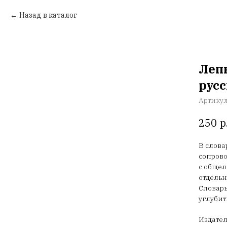
Назад в каталог
Леп
русс
Артику
р
250
В слова
сопрово
с общел
отдель
Словарь
углубит
Издател