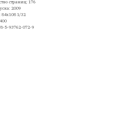
тво страниц: 176
уска: 2009
 84х108 1/32
400
78-5-93762-072-9