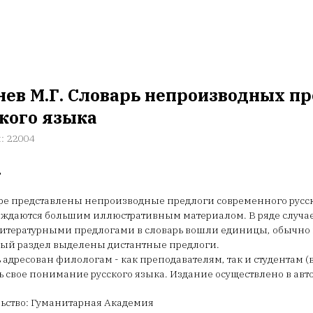
нев М.Г. Словарь непроизводных п
кого языка
л:
22004
.
ре представлены непроизводные предлоги современного русск
ждаются большим иллюстративным материалом. В ряде случаев
итературными предлогами в словарь вошли единицы, обычно 
ный раздел выделены дистантные предлоги.
 адресован филологам - как преподавателям, так и студентам (в
ь свое понимание русского языка. Издание осуществлено в авт
ьство: Гуманитарная Академия