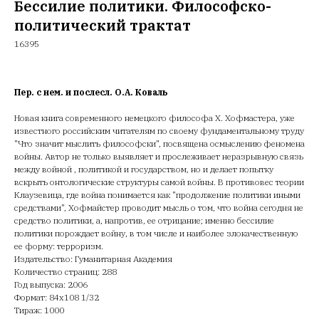
Бессилие политики. Философско-
политический трактат
16395
Пер. с нем. и послесл. О.А. Коваль
Новая книга современного немецкого философа Х. Хофмастера, уже
известного российским читателям по своему фундаментальному труду
"Что значит мыслить философски", посвящена осмыслению феномена
войны. Автор не только выявляет и прослеживает неразрывную связь
между войной , политикой и государством, но и делает попытку
вскрыть онтологические структуры самой войны. В противовес теории
Клаузевица, где война понимается как "продолжение политики иными
средствами", Хофмайстер проводит мысль о том, что война сегодня не
средство политики, а, напротив, ее отрицание; именно бессилие
политики порождает войну, в том числе и наиболее злокачественную
ее форму: терроризм.
Издательство: Гуманитарная Академия
Количество страниц: 288
Год выпуска: 2006
Формат: 84х108 1/32
Тираж: 1000