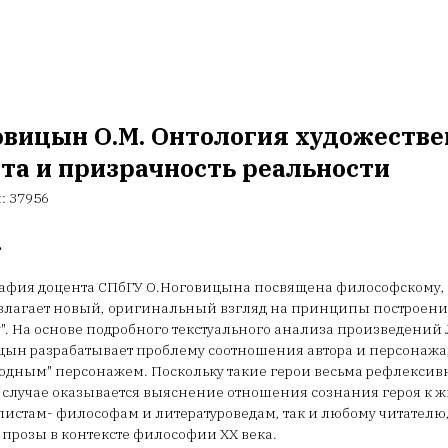
овицын О.М. Онтология художестве
та и призрачность реальности
л:
37956
.
афия доцента СПбГУ О.Ноговицына посвящена философскому, 
злагает новый, оригинальный взгляд на принципы построения
". На основе подробного текстуального анализа произведений Л
ын разрабатывает проблему соотношения автора и персонажа
бодным" персонажем. Поскольку такие герои весьма рефлексив
случае оказывается выяснение отношения сознания героя к ж
истам- философам и литературоведам, так и любому читателю
 прозы в контексте философии ХХ века.