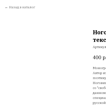
Назад в каталог
Ног
текс
Артику
р
400
Моногр
Автор и
поэтику
Ноговиц
со "сво
данном 
специал
русской