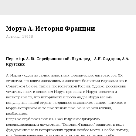
Моруа А. История Франции
Артикул:
19358
Пер. с фр. А. Ю. Серебряниковой. Науч. ред - А.И. Сидоров, А.А.
Крутских
А. Моруа - один из самых известных французских литераторов XX
столетия, его книги издавались и издаются большими тиражами как в
Советском Союзе, так и в постсоветской России. Однако, российский
читатель знает в основном Моруа-прозаика и Моруа-эссэиста и
несмотря на то, что историческая проза Андре Моруа весьма
популярна в нашей стране, подлинное знакомство нашего читателя с
Моруа-историком не только желательно, но и, на наш взгляд,
необходимо.
Впервые опубликованная в 1947 году и неоднократно
переиздававшаяся двухтомная "История Франции" занимает в ряду
фундаментальных исторических трудов особое место. Особое потому,
что, будучи написана выдающимся писателем, сочетает в себе