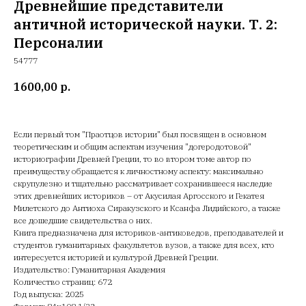
Древнейшие представители
античной исторической науки. Т. 2:
Персоналии
54777
1600,00
р.
Если первый том "Праотцов истории" был посвящен в основном
теоретическим и общим аспектам изучения "догеродотовой"
историографии Древней Греции, то во втором томе автор по
преимуществу обращается к личностному аспекту: максимально
скрупулезно и тщательно рассматривает сохранившееся наследие
этих древнейших историков – от Акусилая Аргосского и Гекатея
Милетского до Антиоха Сиракузского и Ксанфа Лидийского, а также
все дошедшие свидетельства о них.
Книга предназначена для историков-антиковедов, преподавателей и
студентов гуманитарных факультетов вузов, а также для всех, кто
интересуется историей и культурой Древней Греции.
Издательство: Гуманитарная Академия
Количество страниц: 672
Год выпуска: 2025