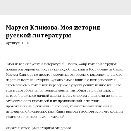
Маруся Климова. Моя история
русской литературы
Артикул:
13073
"Моя история русской литературы" - книга, жанр которой с трудом
поддается определению, так как подобных книг в России еще не было.
Маруся Климова не просто перечитывает русскую классику но заново
переписывает ее историю. Однако смысл книги не исчерпывается
стремлением к тотальной переоценке существующих ценностей - это
еще и своеобразная интеллектуальная автобиография автора, в
которой факты ее личной жизни переплетаются с фактами из жизни
отечественных писателей и их произведений, а жесткие
провокативные суждения - с юмором, тонкостью наблюдений и
неподдельной искренностью. Книга вызовет восторг или негодование
у самого широкого круга читателей.
Издательство: Гуманитарная Академия