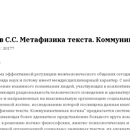
в С.С. Метафизика текста. Коммун
л:
20177
.
а эффективной регуляции межчеловеческого общения сегодня
ряда наук и потому имеет междисциплинарный характер. С не
ение взаимного понимания людей, участвующих в коллективн
яющих рациональность человеческого поведения и адекватну
ве и направленных на максимальную организацию социальных
енной логике, исследованию которой посвящена данная книг
физике текста: Коммуникативная логика" предлагается систе
ивающая более адекватное представление большого круга лок
 к решению логико-философских, лингво-психологических и 
ивной организацией социально-значимых текстов, их адеква