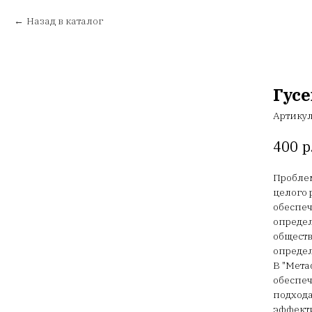
Назад в каталог
Гусе
Артику
р
400
Проблем
целого 
обеспеч
определ
общест
определ
В "Мета
обеспеч
подхода
эффект