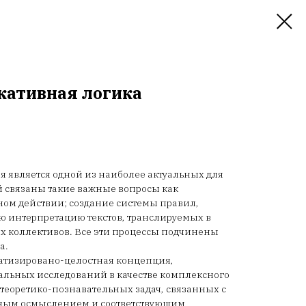
икативная логика
 является одной из наиболее актуальных для
й связаны такие важные вопросы как
ом действии; создание системы правил,
ю интерпретацию текстов, транслируемых в
 коллективов. Все эти процессы подчинены
а.
матизировано-целостная концепция,
альных исследований в качестве комплексного
теоретико-познавательных задач, связанных с
тным осмыслением и соответствующим