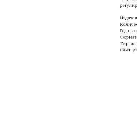
регули
Издател
Количес
Год вып
Формат:
Тираж: 
ISBN: 9