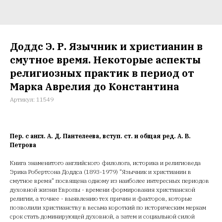
Доддс Э. Р. Язычник и христианин в
смутное время. Некоторые аспекты
религиозных практик в период от
Марка Аврелия до Константина
Артикул:
11549
Пер. с англ. А. Д. Пантелеева, вступ. ст. и общая ред. А. В.
Петрова
Книга знаменитого английского филолога, историка и религиоведа
Эрика Робертсона Доддса (1893-1979) "Язычник и христианин в
смутное время" посвящена одному из наиболее интересных периодов
духовной жизни Европы - времени формирования христианской
религии, а точнее - выявлению тех причин и факторов, которые
позволили христианству в весьма короткий по историческим меркам
срок стать доминирующей духовной, а затем и социальной силой