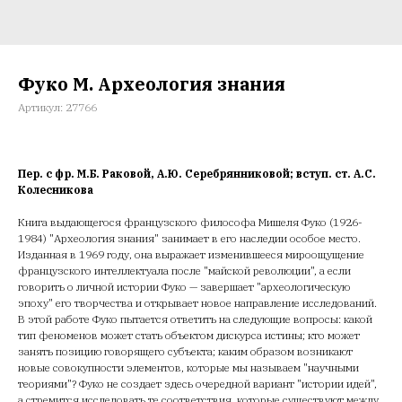
Фуко М. Археология знания
Артикул:
27766
Пер. с фр. М.Б. Раковой, А.Ю. Серебрянниковой; вступ. ст. А.С.
Колесникова
Книга выдающегося французского философа Мишеля Фуко (1926-
1984) "Археология знания" занимает в его наследии особое место.
Изданная в 1969 году, она выражает изменившееся мироощущение
французского интеллектуала после "майской революции", а если
говорить о личной истории Фуко — завершает "археологическую
эпоху" его творчества и открывает новое направление исследований.
В этой работе Фуко пытается ответить на следующие вопросы: какой
тип феноменов может стать объектом дискурса истины; кто может
занять позицию говорящего субъекта; каким образом возникают
новые совокупности элементов, которые мы называем "научными
теориями"? Фуко не создает здесь очередной вариант "истории идей",
а стремится исследовать те соответствия, которые существуют между