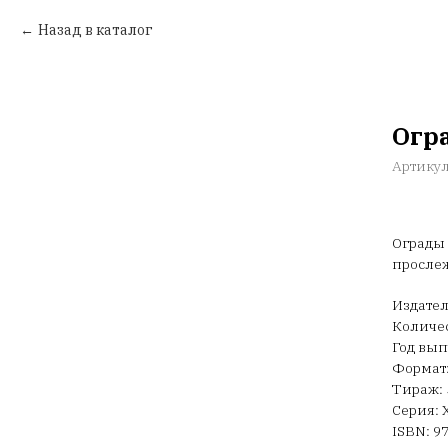
Назад в каталог
Огр
Артику
Ограды 
прослеж
Издател
Количес
Год вып
Формат:
Тираж: 
Серия: 
ISBN: 9