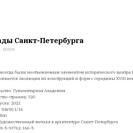
ады Санкт-Петербурга
л:
50309
всегда были неотъемлемым элементом исторического центра 
ивается эволюция их конструкций и форм с середины XVIII ве
ьство: Гуманитарная Академия
тво страниц: 320
уска: 2021
 84х90 1/16
500
Художественный металл в архитектуре Санкт-Петербурга
78-5-93762-166-5