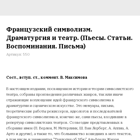
Французский символизм.
Драматургия и театр. (Пьесы. Статьи.
Воспоминания. Письма)
Артикул:
550
Сост., вступ. ст., коммент. В. Максимова
В настоящем издании, посвященном истории и теории символистского
театра, собраны произведения различных жанров, так или иначе
отражающие воплощение идей французского символизма в
драматургии и сценическом искусстве. Это мемуары, письма,
теоретические работы режиссеров, идеологов и последователей
французского символизма и, конечно же, сами пьесы, входившие в
репертуар символистских театров. Созвездие представленных в
сборнике имен (П. Верлен, М. Метерлинк, Ш. Ван Лерберг, А. Аппиа, А.
Арто и другие), а также то, что большинство вошедших в него текстов,
в том числе и знаменитая "Трилогия об Убю" Альфреда Жарри,