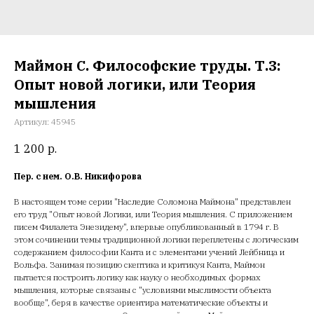
Маймон С. Философские труды. Т.3:
Опыт новой логики, или Теория
мышления
Артикул:
45945
1 200
р.
Пер. с нем. О.В. Никифорова
В настоящем томе серии "Наследие Соломона Маймона" представлен
его труд "Опыт новой Логики, или Теория мышления. С приложением
писем Филалета Энезидему", впервые опубликованный в 1794 г. В
этом сочинении темы традиционной логики переплетены с логическим
содержанием философии Канта и с элементами учений Лейбница и
Вольфа. Занимая позицию скептика и критикуя Канта, Маймон
пытается построить логику как науку о необходимых формах
мышления, которые связаны с "условиями мыслимости объекта
вообще", беря в качестве ориентира математические объекты и