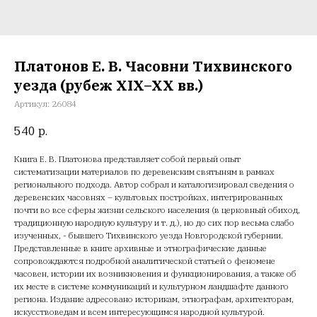
Платонов Е. В. Часовни Тихвинского
уезда (рубеж XIX–XX вв.)
Артикул:
26084
540
р.
Книга Е. В. Платонова представляет собой первый опыт
систематизации материалов по деревенским святыням в рамках
регионального подхода. Автор собрал и каталогизировал сведения о
деревенских часовнях – культовых постройках, интегрированных
почти во все сферы жизни сельского населения (в церковный обиход,
традиционную народную культуру и т. д.), но до сих пор весьма слабо
изученных, - бывшего Тихвинского уезда Новгородской губернии.
Представленные в книге архивные и этнографические данные
сопровождаются подробной аналитической статьей о феномене
часовен, истории их возникновения и функционирования, а также об
их месте в системе коммуникаций и культурном ландшафте данного
региона. Издание адресовано историкам, этнографам, архитекторам,
искусствоведам и всем интересующимся народной культурой.