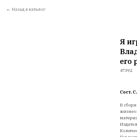
Назад в каталог
Я иг
Влад
его 
47392
Сост. С
В сборн
жизнеоп
матери
Издател
Количес