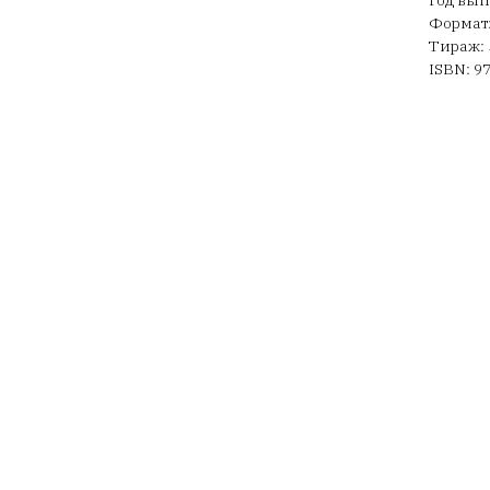
Год вып
Формат:
Тираж: 
ISBN: 9