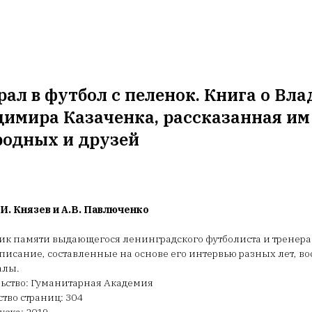
рал в футбол с пеленок. Книга о Вл
имира Казаченка, рассказанная им
родных и друзей
.И. Князев и А.В. Павлюченко
ик памяти выдающегося ленинградского футболиста и тренера
исание, составленные на основе его интервью разных лет, во
алы.
ьство: Гуманитарная Академия
тво страниц: 304