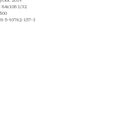
уска: 2019
 84х108 1/32
500
78-5-93762-157-3