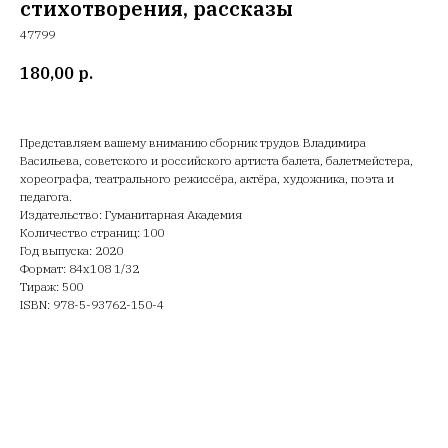
стихотворения, рассказы
47799
180,00
р.
Представляем вашему вниманию сборник трудов Владимира
Васильева, советского и российского артиста балета, балетмейстера,
хореографа, театрального режиссёра, актёра, художника, поэта и
педагога.
Издательство: Гуманитарная Академия
Количество страниц: 100
Год выпуска: 2020
Формат: 84х108 1/32
Тираж: 500
ISBN: 978-5-93762-150-4