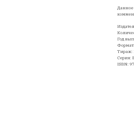
Данное
коммен
Издател
Количес
Год вып
Формат:
Тираж: 
Серия: B
ISBN: 9