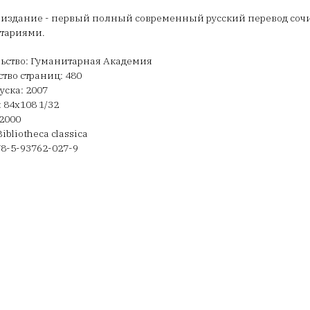
 издание - первый полный современный русский перевод соч
тариями.
ьство: Гуманитарная Академия
тво страниц: 480
уска: 2007
 84х108 1/32
2000
ibliotheca classica
78-5-93762-027-9