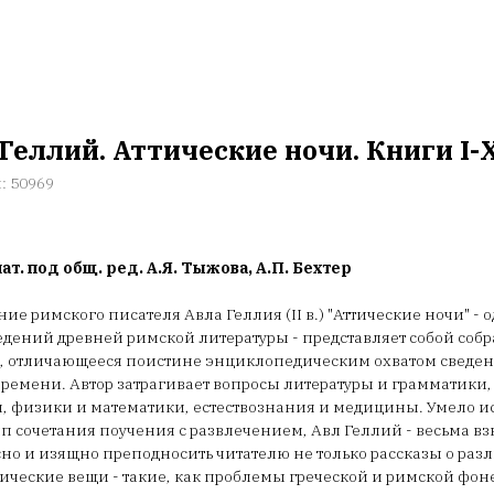
Геллий. Аттические ночи. Книги I-
л:
50969
лат. под общ. ред. А.Я. Тыжова, А.П. Бехтер
ие римского писателя Авла Геллия (II в.) "Аттические ночи" -
дений древней римской литературы - представляет собой соб
, отличающееся поистине энциклопедическим охватом сведен
времени. Автор затрагивает вопросы литературы и грамматик
, физики и математики, естествознания и медицины. Умело и
 сочетания поучения с развлечением, Авл Геллий - весьма вз
но и изящно преподносить читателю не только рассказы о раз
ческие вещи - такие, как проблемы греческой и римской фоне