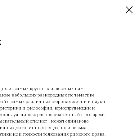
Х
 одно из самых крупных известных нам
рание небольших разнородных по тематике
ий о самых различных сторонах жизни и науки
и, риторики и философии, юриспруденции и
спользуя широко распространенный в его время
ыскательный стилист - может одинаково
личных диковинных вещах, но и весьма
тики или тонкости толкования римского права.