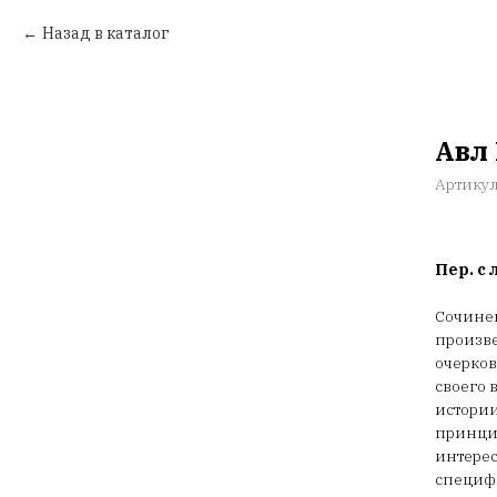
Назад в каталог
Авл 
Артику
Пер. с 
Сочинен
произве
очерков
своего 
истории
принцип
интерес
специфи